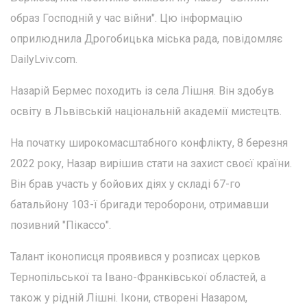
образ Господній у час війни". Цю інформацію
оприлюднила Дрогобицька міська рада, повідомляє
DailyLviv.com.
Назарій Бермес походить із села Лішня. Він здобув
освіту в Львівській національній академії мистецтв.
На початку широкомасштабного конфлікту, 8 березня
2022 року, Назар вирішив стати на захист своєї країни.
Він брав участь у бойових діях у складі 67-го
батальйону 103-ї бригади тероборони, отримавши
позивний "Пікассо".
Талант іконописця проявився у розписах церков
Тернопільської та Івано-Франківської областей, а
також у рідній Лішні. Ікони, створені Назаром,