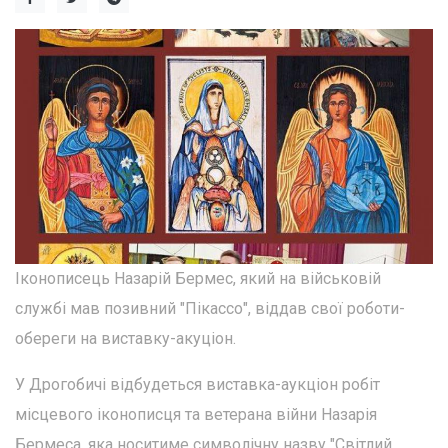
Іконописець Назарій Бермес, який на військовій
службі мав позивний "Пікассо", віддав свої роботи-
обереги на виставку-акуціон.
У Дрогобичі відбудеться виставка-аукціон робіт
місцевого іконописця та ветерана війни Назарія
Бермеса, яка носитиме символічну назву "Світлий