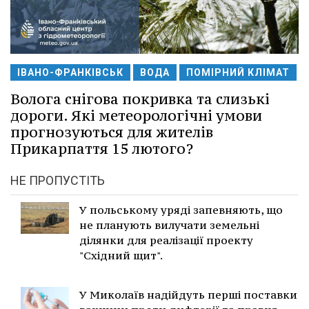
ІВАНО-ФРАНКІВСЬК
ВОДА
ПОМІРНИЙ КЛІМАТ
Волога снігова покривка та слизькі
дороги. Які метеорологічні умови
прогнозуються для жителів
Прикарпаття 15 лютого?
НЕ ПРОПУСТІТЬ
У польському уряді запевняють, що
не планують вилучати земельні
ділянки для реалізації проекту
"Східний щит".
У Миколаїв надійдуть перші поставки