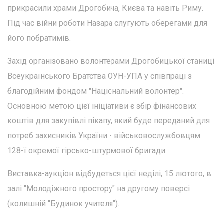
прикрасили храми Дрогобича, Києва та навіть Риму.
Під час війни роботи Назара слугують оберегами для
його побратимів.
Захід організовано волонтерами Дрогобицької станиці
Всеукраїнського Братства ОУН-УПА у співпраці з
благодійним фондом "Національний волонтер".
Основною метою цієї ініціативи є збір фінансових
коштів для закупівлі пікапу, який буде переданий для
потреб захисників України - військовослужбовцям
128-ї окремої гірсько-штурмової бригади.
Виставка-аукціон відбудеться цієї неділі, 15 лютого, в
залі "Молодіжного простору" на другому поверсі
(колишній "Будинок учителя").