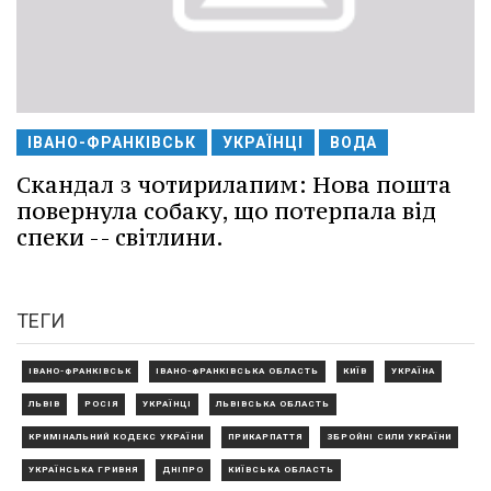
ІВАНО-ФРАНКІВСЬК
УКРАЇНЦІ
ВОДА
Скандал з чотирилапим: Нова пошта
повернула собаку, що потерпала від
спеки -- світлини.
ТЕГИ
ІВАНО-ФРАНКІВСЬК
ІВАНО-ФРАНКІВСЬКА ОБЛАСТЬ
КИЇВ
УКРАЇНА
ЛЬВІВ
РОСІЯ
УКРАЇНЦІ
ЛЬВІВСЬКА ОБЛАСТЬ
КРИМІНАЛЬНИЙ КОДЕКС УКРАЇНИ
ПРИКАРПАТТЯ
ЗБРОЙНІ СИЛИ УКРАЇНИ
УКРАЇНСЬКА ГРИВНЯ
ДНІПРО
КИЇВСЬКА ОБЛАСТЬ