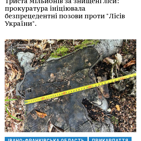
Триста мільйонів за знищені ліси:
прокуратура ініціювала
безпрецедентні позови проти "Лісів
України".
ІВАНО-ФРАНКІВСЬКА ОБЛАСТЬ
ПРИКАРПАТТЯ