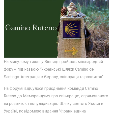
На минулому тижні у Вінниці пройшов міжнародний
форум під назвою "Українські шляхи Camino de
Santiago: інтеграція в Європу, співпраця та розвиток".
На форумі відбулося приєднання команди Camino
Ruteno до Меморандуму про співпрацю, спрямованого
на розвиток і популяризацію Шляху святого Якова в
Україні, повідомляє видання "Франківщина