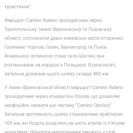
туристична".
Маршрут Camino Ruteno проходитиме через
Тернопільську, Івано-Франківську та Львівську
області, охоплюючи давні князівські міста історичної
Галичини: Чортків, Галич, Звенигород та Львів.
Фінальною зупинкою стане село Шегині, яке
розташоване на кордоні з Польщею. В результаті,
загальна довжина цього шляху складе 460 км.
У Івано-Франківській області маршрут Camino Ruteno
проходитиме через етнорегіон Опілля, що дозволяє
неофіційно назвати цю частину "Camino Opolico".
Загальна протяжність шляху становитиме приблизно
160 км, які будуть розділені на шість етапів із п’ятьма
ночівлями. Ночувати мандрівники зможуть у селі