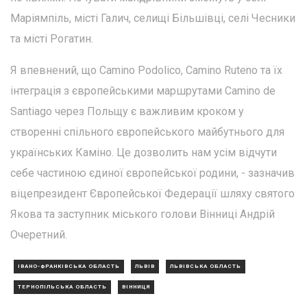
Маріямпіль, місті Галич, селищі Більшівці, селі Чесники
та місті Рогатин.
Я впевнений, що Camino Podolico, Camino Ruteno та їх
інтеграція з європейськими маршрутами Camino de
Santiago через Польщу є важливим кроком у
створенні спільного європейського майбутнього для
українських Каміно. Це дозволить нам усім відчути
себе частиною єдиної європейської родини, - зазначив
віцепрезидент Європейської Федерації шляху святого
Якова та заступник міського голови Вінниці Андрій
Очеретний.
ІВАНО-ФРАНКІВСЬКА ОБЛАСТЬ
ЛЬВІВ
ЛЬВІВСЬКА ОБЛАСТЬ
ТЕРНОПІЛЬСЬКА ОБЛАСТЬ
ВІННИЦЯ