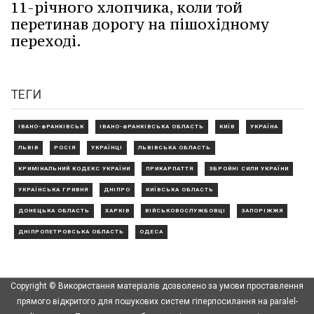
11-річного хлопчика, коли той
перетинав дорогу на пішохідному
переході.
ТЕГИ
ІВАНО-ФРАНКІВСЬК
ІВАНО-ФРАНКІВСЬКА ОБЛАСТЬ
КИЇВ
УКРАЇНА
ЛЬВІВ
РОСІЯ
УКРАЇНЦІ
ЛЬВІВСЬКА ОБЛАСТЬ
КРИМІНАЛЬНИЙ КОДЕКС УКРАЇНИ
ПРИКАРПАТТЯ
ЗБРОЙНІ СИЛИ УКРАЇНИ
УКРАЇНСЬКА ГРИВНЯ
ДНІПРО
КИЇВСЬКА ОБЛАСТЬ
ДОНЕЦЬКА ОБЛАСТЬ
ХАРКІВ
ВІЙСЬКОВОСЛУЖБОВЦІ
ЗАПОРІЖЖЯ
ДНІПРОПЕТРОВСЬКА ОБЛАСТЬ
ОДЕСА
Copyright © Використання матеріалів дозволено за умови проставлення
прямого відкритого для пошукових систем гіперпосилання на paralel-