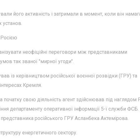
вали його активність і затримали в момент, коли він намаг
 установ.
 Росією
ганізувати неофіційні переговори між представниками
мов так званої "мирної угоди".
вав із керівництвом російської воєнної розвідки (ГРУ) та
 інтересах Кремля.
а початку свою діяльність агент здійснював під наглядом 
ління департаменту оперативної інформації 5-ї служби ФСБ.
 представника російського ГРУ Асланбека Актемірова.
труктуру енергетичного сектору.