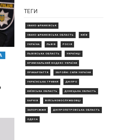
ТЕГИ
ІВАНО-ФРАНКІВСЬК
ІВАНО-ФРАНКІВСЬКА ОБЛАСТЬ
КИЇВ
УКРАЇНА
ЛЬВІВ
РОСІЯ
ЛЬВІВСЬКА ОБЛАСТЬ
УКРАЇНЦІ
А
КРИМІНАЛЬНИЙ КОДЕКС УКРАЇНИ
ПРИКАРПАТТЯ
ЗБРОЙНІ СИЛИ УКРАЇНИ
УКРАЇНСЬКА ГРИВНЯ
ДНІПРО
о
КИЇВСЬКА ОБЛАСТЬ
ДОНЕЦЬКА ОБЛАСТЬ
ХАРКІВ
ВІЙСЬКОВОСЛУЖБОВЦІ
ЗАПОРІЖЖЯ
ДНІПРОПЕТРОВСЬКА ОБЛАСТЬ
ОДЕСА