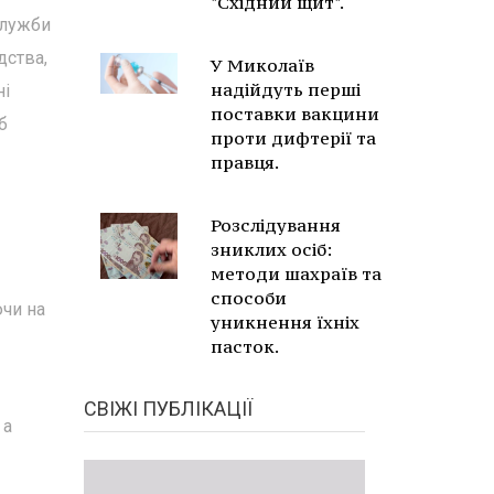
"Східний щит".
служби
дства,
У Миколаїв
надійдуть перші
ні
поставки вакцини
б
проти дифтерії та
правця.
Розслідування
зниклих осіб:
методи шахраїв та
способи
ючи на
уникнення їхніх
пасток.
СВІЖІ ПУБЛІКАЦІЇ
 а