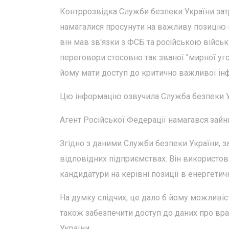
Контррозвідка Служби безпеки України затр
намагалися просунути на важливу позицію в
він мав зв'язки з ФСБ та російською війсь
переговори стосовно так званої "мирної уго
йому мати доступ до критично важливої інф
Цю інформацію озвучила Служба безпеки Укр
Агент Російської Федерації намагався зайн
Згідно з даними Служби безпеки України, з
відповідних підприємствах. Він використов
кандидатури на керівні позиції в енергетич
На думку слідчих, це дало б йому можливість
також забезпечити доступ до даних про вра
України.