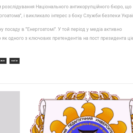
м розслідування Національного антикорупційного бюро, що
ргоатома", і викликало інтерес з боку Служби безпеки Украї
у посаду в "Енергоатомі". У той період у медіа активно
о як одного з ключових претендентів на пост президента ці
ЖЖЯ
КИЇВ