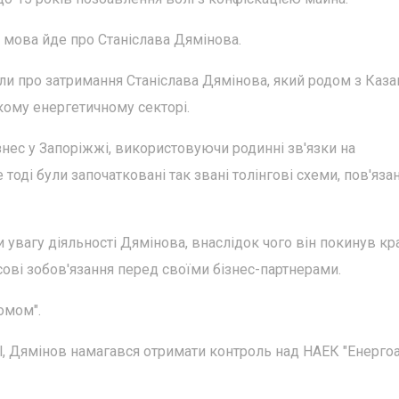
, мова йде про Станіслава Дямінова.
и про затримання Станіслава Дямінова, який родом з Казан
кому енергетичному секторі.
знес у Запоріжжі, використовуючи родинні зв'язки на
оді були започатковані так звані толінгові схеми, пов'язан
 увагу діяльності Дямінова, внаслідок чого він покинув кра
ові зобов'язання перед своїми бізнес-партнерами.
омом".
l, Дямінов намагався отримати контроль над НАЕК "Енерго