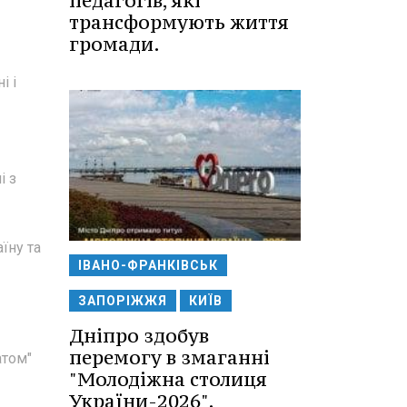
педагогів, які
трансформують життя
громади.
і і
і з
їну та
ІВАНО-ФРАНКІВСЬК
ЗАПОРІЖЖЯ
КИЇВ
Дніпро здобув
перемогу в змаганні
атом"
"Молодіжна столиця
України-2026".