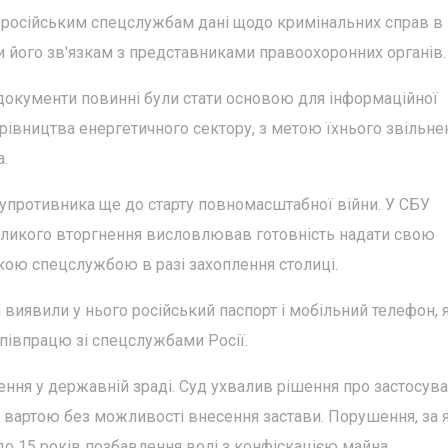
 російським спецслужбам дані щодо кримінальних справ в
ки його зв'язкам з представниками правоохоронних органів.
 документи повинні були стати основою для інформаційної
рівництва енергетичного сектору, з метою їхнього звільне
а.
 супротивника ще до старту повномасштабної війни. У СБУ
еликого вторгнення висловлював готовність надати свою
кою спецслужбою в разі захоплення столиці.
виявили у нього російський паспорт і мобільний телефон, 
півпрацю зі спецслужбами Росії.
ння у державній зраді. Суд ухвалив рішення про застосув
д вартою без можливості внесення застави. Порушення, за 
о 15 років позбавлення волі з конфіскацією майна.