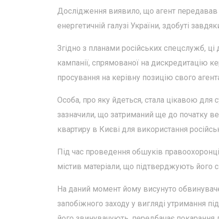
Дослідження виявило, що агент передавав
енергетичній галузі України, здобуті завдя
Згідно з планами російських спецслужб, ці
кампанії, спрямованої на дискредитацію ке
просування на керівну позицію свого агент
Особа, про яку йдеться, стала цікавою для
зазначили, що затриманий ще до початку в
квартиру в Києві для використання російсь
Під час проведення обшуків правоохоронці 
містив матеріали, що підтверджують його с
На даний момент йому висунуто обвинуваче
запобіжного заходу у вигляді утримання пі
його звинувачують, передбачає покарання д