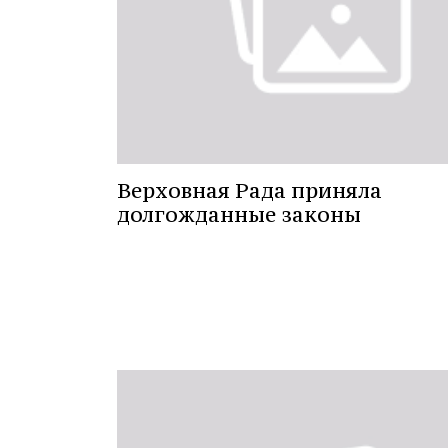
Верховная Рада приняла
долгожданные законы