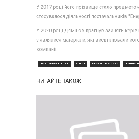
У 2017 році його прізвище стало предмето
стосувалося діяльності постачальників "Ене
У 2020 році Дямінов прагнув зайняти керівн
з’являлися матеріали, які висвітлювали йог
компанії.
ІВАНО-ФРАНКІВСЬК
РОСІЯ
ІНФРАСТРУКТУРА
ЗАПОРІ
ЧИТАЙТЕ ТАКОЖ