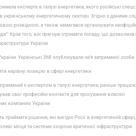
имала експерта в галузі енергетики, якого російські спец
 українському енергетичному секторі. Згідно з даними слі
ковою розвідкою, а також намагався організувати неофіцій
ди". Крім того, він прагнув отримати посаду, що дозволила 
раструктури України.
аїни. Українські ЗМІ опублікували ім'я затриманої особи.
яти керівну позицію в сфері енергетики.
атриманий є експертом в галузі енергетики, раніше працю
ував свої професійні контакти для просування власної
них компаніях України.
 приймати рішення, які вигідні Росії в енергетичній сфері,
зливі місця та системи охорони критичної інфраструктури