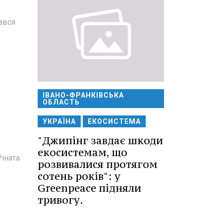
ався
ІВАНО-ФРАНКІВСЬКА
ОБЛАСТЬ
УКРАЇНА
ЕКОСИСТЕМА
"Джипінг завдає шкоди
екосистемам, що
Ріната
розвивалися протягом
сотень років": у
Greenpeace підняли
тривогу.