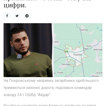
цифри.
На Покровському напрямку загарбники здебільшого
тримаються залізної дороги, поділився командир
взводу 24-ї ОШБр "Айдар".
Російські окупанти дуже близько підійшли до міста