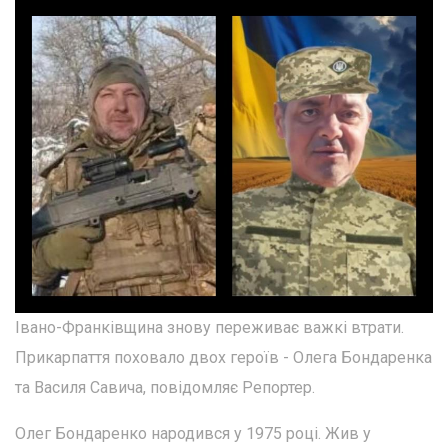
Івано-Франківщина знову переживає важкі втрати.
Прикарпаття поховало двох героїв - Олега Бондаренка
та Василя Савича, повідомляє Репортер.
Олег Бондаренко народився у 1975 році. Жив у