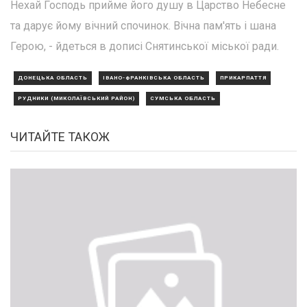
Нехай Господь прийме його душу в Царство Небесне
та дарує йому вічний спочинок. Вічна пам'ять і шана
Герою, - йдеться в дописі Снятинської міської ради.
ДОНЕЦЬКА ОБЛАСТЬ
ІВАНО-ФРАНКІВСЬКА ОБЛАСТЬ
ПРИКАРПАТТЯ
РУДНИКИ (МИКОЛАЇВСЬКИЙ РАЙОН)
СУМСЬКА ОБЛАСТЬ
ЧИТАЙТЕ ТАКОЖ