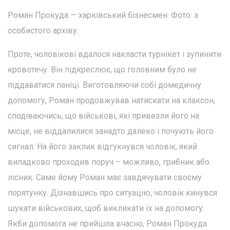
Роман Прокуда — харківський бізнесмен. Фото: з
особистого архіву.
Проте, чоловікові вдалося накласти турнікет і зупинити
кровотечу. Він підкреслює, що головним було не
піддаватися паніці. Виготовляючи собі домедичну
допомогу, Роман продовжував натискати на клаксон,
сподіваючись, що військові, які привезли його на
місце, не віддалилися занадто далеко і почують його
сигнал. На його заклик відгукнувся чоловік, який
випадково проходив поруч – можливо, грибник або
лісник. Саме йому Роман має завдячувати своєму
порятунку. Дізнавшись про ситуацію, чоловік кинувся
шукати військових, щоб викликати їх на допомогу.
Якби допомога не прийшла вчасно, Роман Прокуда