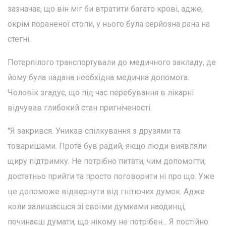
зазначає, що він міг би втратити багато крові, адже,
окрім пораненої стопи, у нього була серйозна рана на
стегні.
Потерпілого транспортували до медичного закладу, де
йому була надана необхідна медична допомога.
Чоловік згадує, що під час перебування в лікарні
відчував глибокий стан пригніченості.
"Я закрився. Уникав спілкування з друзями та
товаришами. Проте був радий, якщо люди виявляли
щиру підтримку. Не потрібно питати, чим допомогти,
достатньо прийти та просто поговорити ні про що. Уже
це допоможе відвернути від гнітючих думок. Адже
коли залишаєшся зі своїми думками наодинці,
починаєш думати, що нікому не потрібен... Я постійно