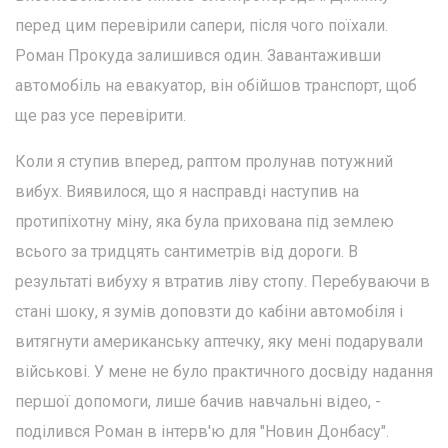
перед цим перевірили сапери, після чого поїхали.
Роман Прокуда залишився один. Завантаживши
автомобіль на евакуатор, він обійшов транспорт, щоб
ще раз усе перевірити.
Коли я ступив вперед, раптом пролунав потужний
вибух. Виявилося, що я насправді наступив на
протипіхотну міну, яка була прихована під землею
всього за тридцять сантиметрів від дороги. В
результаті вибуху я втратив ліву стопу. Перебуваючи в
стані шоку, я зумів доповзти до кабіни автомобіля і
витягнути американську аптечку, яку мені подарували
військові. У мене не було практичного досвіду надання
першої допомоги, лише бачив навчальні відео, -
поділився Роман в інтерв'ю для "Новин Донбасу".