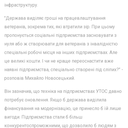
інфраструктуру.
"Держава виділяє гроші на працевлаштування
ветеранів, зокрема тих, які втратили зір. При цьому
пропонується соціальні підприємства засновувати з
нуля або ж створювати для ветеранів з інвалідністю
спеціальні робочі місця на інших підприємствах. Але
це великі кошти. І чи не краще переоснастити вже
наявні підприємства, спеціально створені під сліпих?" -
розповів Михайло Новосецький.
Він зазначив, що техніка на підприємствах УТОС давно
потребує оновлення. Якщо б держава виділила
фінансування на модернізацію, це принесло б їй лише
вигоди. Підприємства стали б більш
конкурентоспроможними, що дозволило б людям з