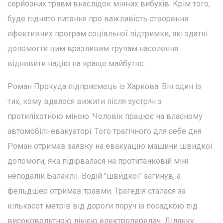
серйозних травм внаслідок мінних вибухів. Крім того,
буде піднято питання про важливість створення
ефективних програм соціальної підтримки, які здатні
допомогти цим вразливим групам населення
відновити надію на краще майбутнє.
Роман Прокуда підприємець із Харкова. Він один із
тих, кому вдалося вижити після зустрічі з
протипіхотною міною. Чоловік працює на власному
автомобілі-евакуаторі. Того трагічного для себе дня
Роман отримав заявку на евакуацію машини швидкої
допомоги, яка підірвалася на протитанковій міні
неподалік Балаклії. Водій "швидкої" загинув, а
фельдшер отримав травми. Трагедія сталася за
кількасот метрів від дороги поруч із посадкою під
високовольтною лінією електропередач. Ділянку