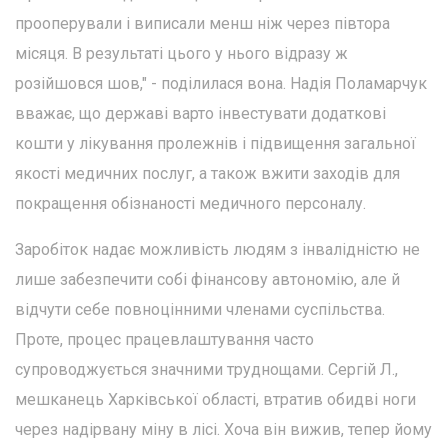
прооперували і виписали менш ніж через півтора
місяця. В результаті цього у нього відразу ж
розійшовся шов," - поділилася вона. Надія Поламарчук
вважає, що державі варто інвестувати додаткові
кошти у лікування пролежнів і підвищення загальної
якості медичних послуг, а також вжити заходів для
покращення обізнаності медичного персоналу.
Заробіток надає можливість людям з інвалідністю не
лише забезпечити собі фінансову автономію, але й
відчути себе повноцінними членами суспільства.
Проте, процес працевлаштування часто
супроводжується значними труднощами. Сергій Л.,
мешканець Харківської області, втратив обидві ноги
через надірвану міну в лісі. Хоча він вижив, тепер йому