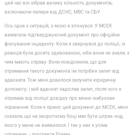
цей час він зібрав велику кількість документів,
включаючи папери від ДСНС, МВС та СБУ.
Ось одна з ситуацій, з якою я зіткнувся. У МСЕК
вимагали підтверджуючий документ про офіційне
фіксування інциденту. Коли я звернувся до поліції, їх
реакція була досить здивованою, ніби вони не знали, з
чим мають справу. Вони повідомили, що для
отримання такого документа їм потрібен запит від
адвоката. Тож мені довелося залучити юридичну
допомогу, і мій адвокат надіслав запит, після чого я
отримав від поліції довідку про мінно-вибухове
поранення. Коли я приніс цей документ до МСЕК, мені
сказали, що на зворотному боці має бути штрих-код,
якого у мене не виявилося. І так у них з усіма
справами, - поділився Роман.