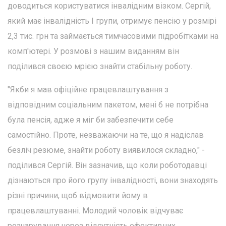
доводиться користуватися інвалідним візком. Сергій,
який має інвалідність I групи, отримує пенсію у розмірі
2,3 тис. грн та займається тимчасовими підробітками на
комп'ютері. У розмові з нашим виданням він
поділився своєю мрією знайти стабільну роботу.
"Якби я мав офіційне працевлаштування з
відповідним соціальним пакетом, мені б не потрібна
була пенсія, адже я міг би забезпечити себе
самостійно. Проте, незважаючи на те, що я надіслав
безліч резюме, знайти роботу виявилося складно," -
поділився Сергій. Він зазначив, що коли роботодавці
дізнаються про його групу інвалідності, вони знаходять
різні причини, щоб відмовити йому в
працевлаштуванні. Молодий чоловік відчуває
розчарування через відсутність ефективних