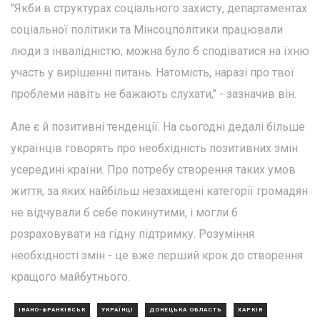
"Якби в структурах соціального захисту, департаментах
соціальної політики та Мінсоцполітики працювали
люди з інвалідністю, можна було б сподіватися на їхню
участь у вирішенні питань. Натомість, наразі про твої
проблеми навіть не бажають слухати," - зазначив він.
Але є й позитивні тенденції. На сьогодні дедалі більше
українців говорять про необхідність позитивних змін
усередині країни. Про потребу створення таких умов
життя, за яких найбільш незахищені категорії громадян
не відчували б себе покинутими, і могли б
розраховувати на гідну підтримку. Розуміння
необхідності змін - це вже перший крок до створення
кращого майбутнього.
ІВАНО-ФРАНКІВСЬК
УКРАЇНЦІ
ДОНЕЦЬКА ОБЛАСТЬ
ХАРКІВ