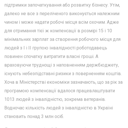
підтримки започаткування або розвитку бізнесу. Утім,
далеко не все з переліченого виконується належним
чином і може надати робочі місця всім охочим. Адже
для отримання тієї ж компенсації в розмірі 15 і 10
мінімальних зарплат за створення робочого місця для
людей з I і II групою інвалідності роботодавець
повинен спочатку витратити власні гроші. А
враховуючи труднощі з наповненням держбюджету,
існують небезпідставні ризики з поверненням коштів.
Хоча в Міністерстві економіки зазначають, що за рік за
програмою компенсації вдалося працевлаштувати
1013 людей з інвалідністю, зокрема ветеранів.
Водночас кількість людей з інвалідністю в Україні
становить понад 3 млн осіб.