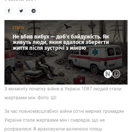
З моменту початку війни в Україні 1087 людей стали
жертвами мін. Фото: ШІ
За час повномасштабної війни сотні мирних громадян
України стали жертвами мін і снарядів, що не
розірвалися. А враховуючи величезні площі