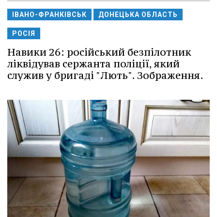
ІВАНО-ФРАНКІВСЬК
ДОНЕЦЬКА ОБЛАСТЬ
РОСІЯ
Навики 26: російський безпілотник
ліквідував сержанта поліції, який
служив у бригаді "Лють". Зображення.