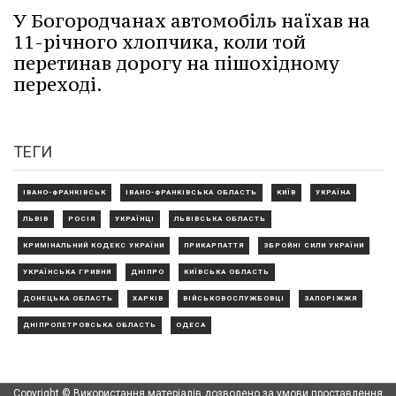
У Богородчанах автомобіль наїхав на
11-річного хлопчика, коли той
перетинав дорогу на пішохідному
переході.
ТЕГИ
ІВАНО-ФРАНКІВСЬК
ІВАНО-ФРАНКІВСЬКА ОБЛАСТЬ
КИЇВ
УКРАЇНА
ЛЬВІВ
РОСІЯ
УКРАЇНЦІ
ЛЬВІВСЬКА ОБЛАСТЬ
КРИМІНАЛЬНИЙ КОДЕКС УКРАЇНИ
ПРИКАРПАТТЯ
ЗБРОЙНІ СИЛИ УКРАЇНИ
УКРАЇНСЬКА ГРИВНЯ
ДНІПРО
КИЇВСЬКА ОБЛАСТЬ
ДОНЕЦЬКА ОБЛАСТЬ
ХАРКІВ
ВІЙСЬКОВОСЛУЖБОВЦІ
ЗАПОРІЖЖЯ
ДНІПРОПЕТРОВСЬКА ОБЛАСТЬ
ОДЕСА
Copyright © Використання матеріалів дозволено за умови проставлення