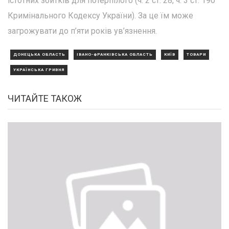
істотних збитків для потерпілого (ч. 2 ст. 28, ч. 3 ст. 190
Кримінального Кодексу України). За це їм може
загрожувати до п’яти років ув’язнення.
ДОНЕЦЬКА ОБЛАСТЬ
ІВАНО-ФРАНКІВСЬКА ОБЛАСТЬ
КИЇВ
ТОВАРИ
УКРАЇНСЬКА ГРИВНЯ
ЧИТАЙТЕ ТАКОЖ