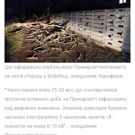
Цю інформацію опублікувало Прикарпаттяобленерго
на своїй сторінці у Фейсбуці, повідомляє Укрінформ.
"Через пориви вітру 25-30 м/с, що спостерігалися
протягом останньої доби, на Прикарпатті зафіксовано
ряд аварійних вимкнень. Зокрема, внаслідок буревію
частково знеструмлено 5 населених пунктів і 8 -
повністю на лініях 6-10 кВ", - повідомляє