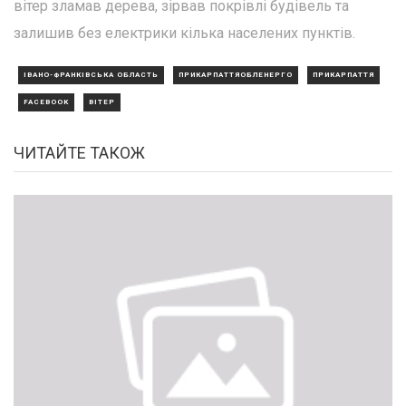
вітер зламав дерева, зірвав покрівлі будівель та
залишив без електрики кілька населених пунктів.
ІВАНО-ФРАНКІВСЬКА ОБЛАСТЬ
ПРИКАРПАТТЯОБЛЕНЕРГО
ПРИКАРПАТТЯ
FACEBOOK
ВІТЕР
ЧИТАЙТЕ ТАКОЖ