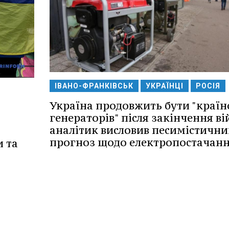
ІВАНО-ФРАНКІВСЬК
УКРАЇНЦІ
РОСІЯ
Україна продовжить бути "краї
генераторів" після закінчення ві
аналітик висловив песимістични
прогноз щодо електропостачанн
и та