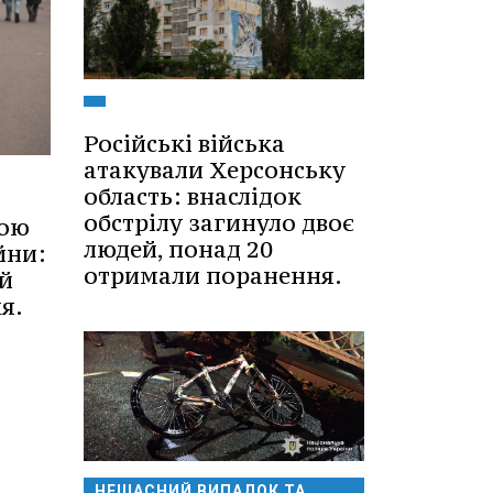
Російські війська
атакували Херсонську
область: внаслідок
обстрілу загинуло двоє
ною
людей, понад 20
йни:
отримали поранення.
й
я.
НЕЩАСНИЙ ВИПАДОК ТА