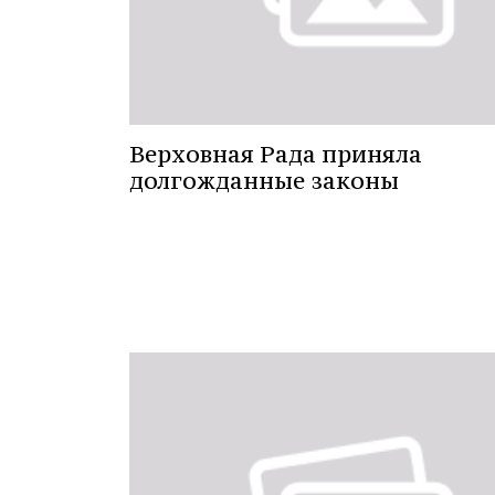
Верховная Рада приняла
долгожданные законы