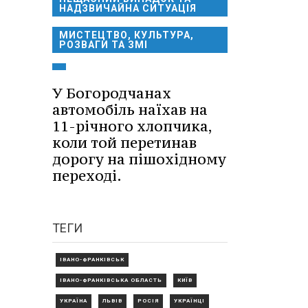
НАДЗВИЧАЙНА СИТУАЦІЯ
МИСТЕЦТВО, КУЛЬТУРА,
РОЗВАГИ ТА ЗМІ
У Богородчанах
автомобіль наїхав на
11-річного хлопчика,
коли той перетинав
дорогу на пішохідному
переході.
ТЕГИ
ІВАНО-ФРАНКІВСЬК
ІВАНО-ФРАНКІВСЬКА ОБЛАСТЬ
КИЇВ
УКРАЇНА
ЛЬВІВ
РОСІЯ
УКРАЇНЦІ