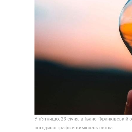
У п'ятницю, 23 січня, в Івано-Франківській о
погодинні графіки вимкнень світла.