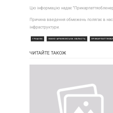
Цю інформацію надає "Прикарпаттяобленерг
Причина введення обмежень полягає в наслі
інфраструктури.
ГРАФІКА
ІВАНО-ФРАНКІВСЬКА ОБЛАСТЬ
ПРИКАРПАТТЯОБ
ЧИТАЙТЕ ТАКОЖ