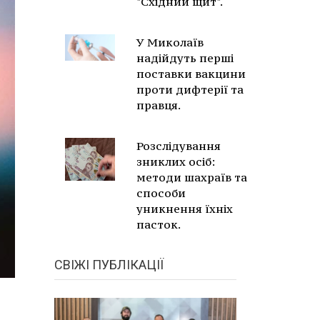
"Східний щит".
У Миколаїв
надійдуть перші
поставки вакцини
проти дифтерії та
правця.
Розслідування
зниклих осіб:
методи шахраїв та
способи
уникнення їхніх
пасток.
СВІЖІ ПУБЛІКАЦІЇ