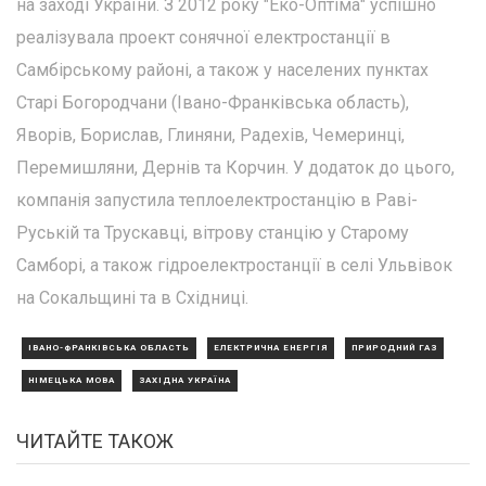
на заході України. З 2012 року "Еко-Оптіма" успішно
реалізувала проект сонячної електростанції в
Самбірському районі, а також у населених пунктах
Старі Богородчани (Івано-Франківська область),
Яворів, Борислав, Глиняни, Радехів, Чемеринці,
Перемишляни, Дернів та Корчин. У додаток до цього,
компанія запустила теплоелектростанцію в Раві-
Руській та Трускавці, вітрову станцію у Старому
Самборі, а також гідроелектростанції в селі Ульвівок
на Сокальщині та в Східниці.
ІВАНО-ФРАНКІВСЬКА ОБЛАСТЬ
ЕЛЕКТРИЧНА ЕНЕРГІЯ
ПРИРОДНИЙ ГАЗ
НІМЕЦЬКА МОВА
ЗАХІДНА УКРАЇНА
ЧИТАЙТЕ ТАКОЖ