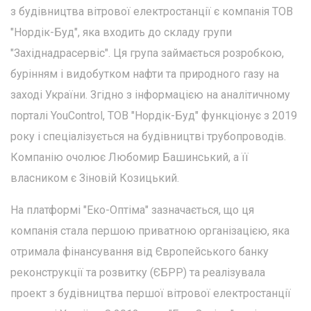
з будівництва вітрової електростанції є компанія ТОВ
"Нордік-Буд", яка входить до складу групи
"Західнадрасервіс". Ця група займається розробкою,
бурінням і видобутком нафти та природного газу на
заході України. Згідно з інформацією на аналітичному
порталі YouControl, ТОВ "Нордік-Буд" функціонує з 2019
року і спеціалізується на будівництві трубопроводів.
Компанію очолює Любомир Башинський, а її
власником є Зіновій Козицький.
На платформі "Еко-Оптіма" зазначається, що ця
компанія стала першою приватною організацією, яка
отримала фінансування від Європейського банку
реконструкції та розвитку (ЄБРР) та реалізувала
проект з будівництва першої вітрової електростанції