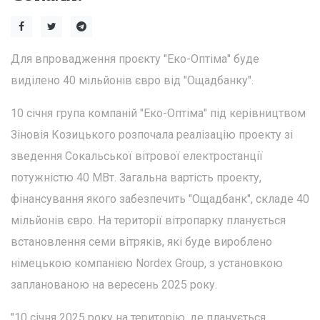
Для впровадження проєкту "Еко-Оптіма" буде
виділено 40 мільйонів євро від "Ощадбанку".
10 січня група компаній "Еко-Оптіма" під керівництвом
Зіновія Козицького розпочала реалізацію проекту зі
зведення Сокальської вітрової електростанції
потужністю 40 МВт. Загальна вартість проекту,
фінансування якого забезпечить "Ощадбанк", складе 40
мільйонів євро. На території вітропарку планується
встановлення семи вітряків, які буде вироблено
німецькою компанією Nordex Group, з установкою
запланованою на вересень 2025 року.
"10 січня 2025 року на територію, де планується