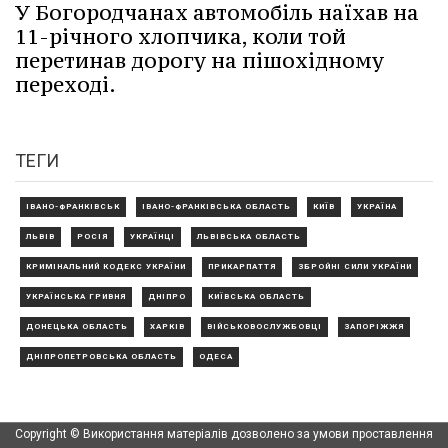
У Богородчанах автомобіль наїхав на
11-річного хлопчика, коли той
перетинав дорогу на пішохідному
переході.
ТЕГИ
ІВАНО-ФРАНКІВСЬК
ІВАНО-ФРАНКІВСЬКА ОБЛАСТЬ
КИЇВ
УКРАЇНА
ЛЬВІВ
РОСІЯ
УКРАЇНЦІ
ЛЬВІВСЬКА ОБЛАСТЬ
КРИМІНАЛЬНИЙ КОДЕКС УКРАЇНИ
ПРИКАРПАТТЯ
ЗБРОЙНІ СИЛИ УКРАЇНИ
УКРАЇНСЬКА ГРИВНЯ
ДНІПРО
КИЇВСЬКА ОБЛАСТЬ
ДОНЕЦЬКА ОБЛАСТЬ
ХАРКІВ
ВІЙСЬКОВОСЛУЖБОВЦІ
ЗАПОРІЖЖЯ
ДНІПРОПЕТРОВСЬКА ОБЛАСТЬ
ОДЕСА
Copyright © Використання матеріалів дозволено за умови проставлення