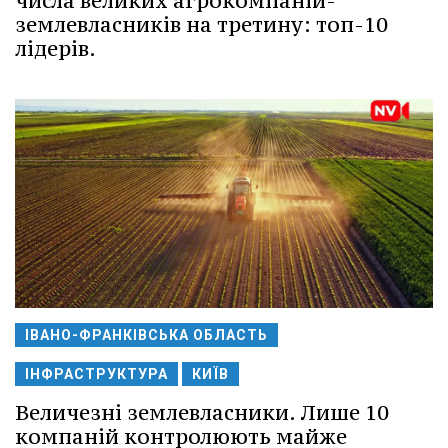
числа великих агрокомпаній-
землевласників на третину: топ-10
лідерів.
ІВАНО-ФРАНКІВСЬКА ОБЛАСТЬ
ІНФРАСТРУКТУРА
КИЇВ
Величезні землевласники. Лише 10
компаній контролюють майже