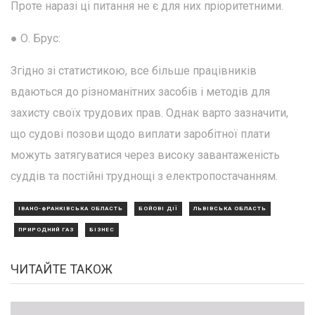
Проте наразі ці питання не є для них пріоритетними.
● О. Брус:
Згідно зі статистикою, все більше працівників
вдаються до різноманітних засобів і методів для
захисту своїх трудових прав. Однак варто зазначити,
що судові позови щодо виплати заробітної плати
можуть затягуватися через високу завантаженість
суддів та постійні труднощі з електропостачанням.
ІВАНО-ФРАНКІВСЬКА ОБЛАСТЬ
БОЙОВІ ДІЇ
ЛЬВІВСЬКА ОБЛАСТЬ
ПРИРОДНИЙ ГАЗ
БІЗНЕС
ЧИТАЙТЕ ТАКОЖ