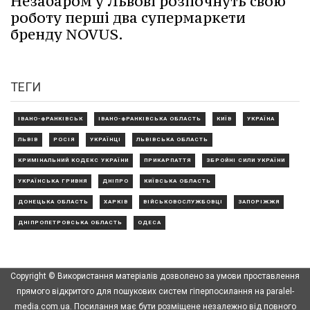
Незабаром у Львові розпочнуть свою
роботу перші два супермаркети
бренду NOVUS.
ТЕГИ
ІВАНО-ФРАНКІВСЬК
ІВАНО-ФРАНКІВСЬКА ОБЛАСТЬ
КИЇВ
УКРАЇНА
ЛЬВІВ
РОСІЯ
УКРАЇНЦІ
ЛЬВІВСЬКА ОБЛАСТЬ
КРИМІНАЛЬНИЙ КОДЕКС УКРАЇНИ
ПРИКАРПАТТЯ
ЗБРОЙНІ СИЛИ УКРАЇНИ
УКРАЇНСЬКА ГРИВНЯ
ДНІПРО
КИЇВСЬКА ОБЛАСТЬ
ДОНЕЦЬКА ОБЛАСТЬ
ХАРКІВ
ВІЙСЬКОВОСЛУЖБОВЦІ
ЗАПОРІЖЖЯ
ДНІПРОПЕТРОВСЬКА ОБЛАСТЬ
ОДЕСА
Copyright © Використання матеріалів дозволено за умови проставлення
прямого відкритого для пошукових систем гіперпосилання на paralel-
media.com.ua. Посилання має бути розміщене незалежно від повного