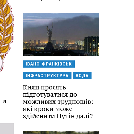
ІВАНО-ФРАНКІВСЬК
ІНФРАСТРУКТУРА
ВОДА
Киян просять
підготуватися до
 и
можливих труднощів:
які кроки може
здійснити Путін далі?