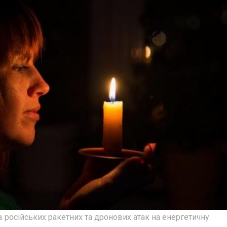
осійських ракетних та дронових атак на енергетичну