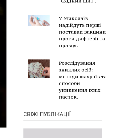
"Східний щит".
У Миколаїв
надійдуть перші
поставки вакцини
проти дифтерії та
правця.
Розслідування
зниклих осіб:
методи шахраїв та
способи
уникнення їхніх
пасток.
СВІЖІ ПУБЛІКАЦІЇ