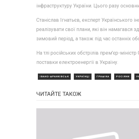
інфраструктуру України. Цього разу основн
Станіслав Ігнатьєв, експерт Українського і
реалізувати свої плани, які він намагався 
зимовий період, а також під час останніх обс
На тлі російських обстрілів прем'єр-мініст
поставки електроенергії в Україну.
ІВАНО-ФРАНКІВСЬК
УКРАЇНЦІ
ГРАФІКА
РОСІЯНИ
У
ЧИТАЙТЕ ТАКОЖ