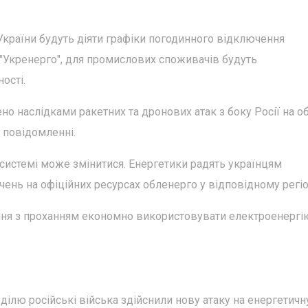
в України будуть діяти графіки погодинного відключення
 "Укренерго", для промислових споживачів будуть
ості.
 наслідками ракетних та дронових атак з боку Росії на об
в повідомленні.
осистемі може змінитися. Енергетики радять українцям
чень на офіційних ресурсах обленерго у відповідному регіо
ння з проханням економно використовувати електроенергі
еділю російські війська здійснили нову атаку на енергетичн