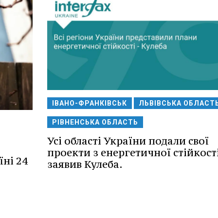
ІВАНО-ФРАНКІВСЬК
ЛЬВІВСЬКА ОБЛАСТ
РІВНЕНСЬКА ОБЛАСТЬ
Усі області України подали свої
проекти з енергетичної стійкості
їні 24
заявив Кулеба.