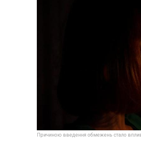
Причиною введення обмежень стало вплив р