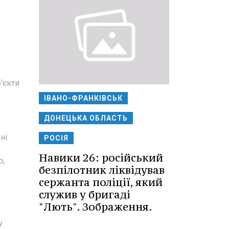
'єкти
ІВАНО-ФРАНКІВСЬК
ДОНЕЦЬКА ОБЛАСТЬ
ні.
РОСІЯ
Навики 26: російський
ю,
безпілотник ліквідував
сержанта поліції, який
служив у бригаді
"Лють". Зображення.
у