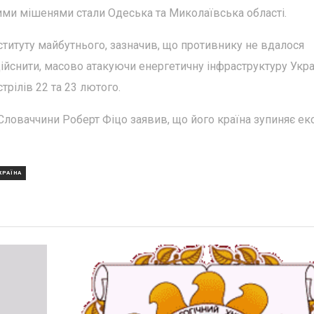
ими мішенями стали Одеська та Миколаївська області.
нституту майбутнього, зазначив, що противнику не вдалося
здійснити, масово атакуючи енергетичну інфраструктуру Укра
трілів 22 та 23 лютого.
р Словаччини Роберт Фіцо заявив, що його країна зупиняє ек
КРАЇНА