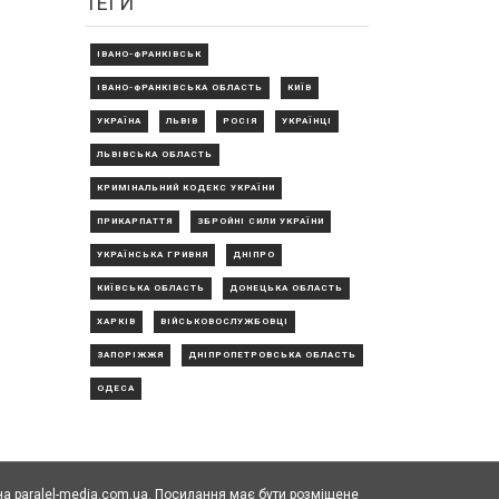
ТЕГИ
ІВАНО-ФРАНКІВСЬК
ІВАНО-ФРАНКІВСЬКА ОБЛАСТЬ
КИЇВ
УКРАЇНА
ЛЬВІВ
РОСІЯ
УКРАЇНЦІ
ЛЬВІВСЬКА ОБЛАСТЬ
КРИМІНАЛЬНИЙ КОДЕКС УКРАЇНИ
ПРИКАРПАТТЯ
ЗБРОЙНІ СИЛИ УКРАЇНИ
УКРАЇНСЬКА ГРИВНЯ
ДНІПРО
КИЇВСЬКА ОБЛАСТЬ
ДОНЕЦЬКА ОБЛАСТЬ
ХАРКІВ
ВІЙСЬКОВОСЛУЖБОВЦІ
ЗАПОРІЖЖЯ
ДНІПРОПЕТРОВСЬКА ОБЛАСТЬ
ОДЕСА
а paralel-media.com.ua. Посилання має бути розміщене