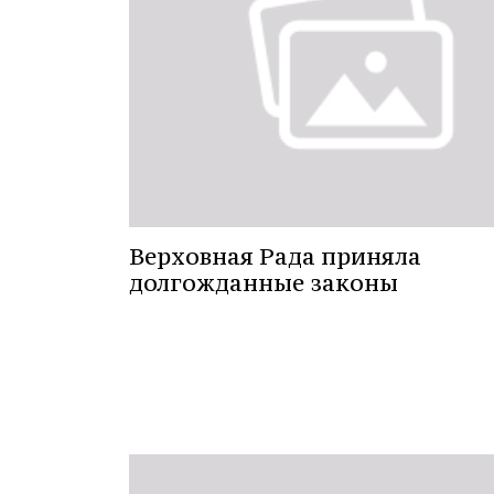
Верховная Рада приняла
долгожданные законы