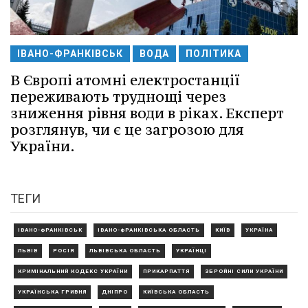
ІВАНО-ФРАНКІВСЬК
ВОДА
ПОЛІТИКА
В Європі атомні електростанції
переживають труднощі через
зниження рівня води в ріках. Експерт
розглянув, чи є це загрозою для
України.
ТЕГИ
ІВАНО-ФРАНКІВСЬК
ІВАНО-ФРАНКІВСЬКА ОБЛАСТЬ
КИЇВ
УКРАЇНА
ЛЬВІВ
РОСІЯ
ЛЬВІВСЬКА ОБЛАСТЬ
УКРАЇНЦІ
КРИМІНАЛЬНИЙ КОДЕКС УКРАЇНИ
ПРИКАРПАТТЯ
ЗБРОЙНІ СИЛИ УКРАЇНИ
УКРАЇНСЬКА ГРИВНЯ
ДНІПРО
КИЇВСЬКА ОБЛАСТЬ