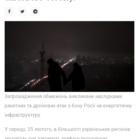
Запровадження обмежень викликане наслідками
ракетних та дронових атак з боку Росії на енергетичну
інфраструктуру.
У середу, 25 лютого, в більшості українських регіонів
протягом дня діятимуть графіки погодинних