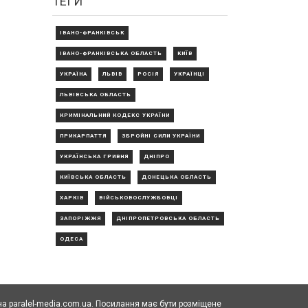
ТЕГИ
ІВАНО-ФРАНКІВСЬК
ІВАНО-ФРАНКІВСЬКА ОБЛАСТЬ
КИЇВ
УКРАЇНА
ЛЬВІВ
РОСІЯ
УКРАЇНЦІ
ЛЬВІВСЬКА ОБЛАСТЬ
КРИМІНАЛЬНИЙ КОДЕКС УКРАЇНИ
ПРИКАРПАТТЯ
ЗБРОЙНІ СИЛИ УКРАЇНИ
УКРАЇНСЬКА ГРИВНЯ
ДНІПРО
КИЇВСЬКА ОБЛАСТЬ
ДОНЕЦЬКА ОБЛАСТЬ
ХАРКІВ
ВІЙСЬКОВОСЛУЖБОВЦІ
ЗАПОРІЖЖЯ
ДНІПРОПЕТРОВСЬКА ОБЛАСТЬ
ОДЕСА
а paralel-media.com.ua. Посилання має бути розміщене