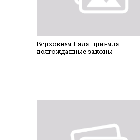
Верховная Рада приняла
долгожданные законы