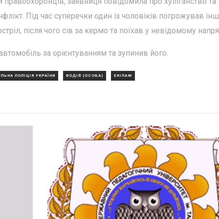
и правоохоронців, заявниця повідомила про хуліганство та
флікт. Під час суперечки один із чоловіків погрожував ін
стріл, після чого сів за кермо та поїхав у невідомому напр
 автомобіль за орієнтуванням та зупинив його.
ЛЬНА ПОЛІЦІЯ УКРАЇНИ
ВОДІЙ (ОСОБА)
ЕКІПАЖ