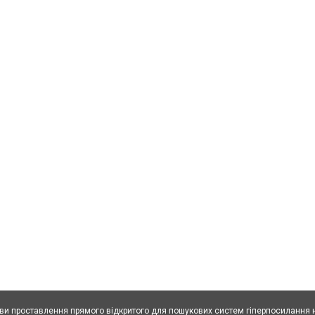
ови проставлення прямого відкритого для пошукових систем гіперпосилання н