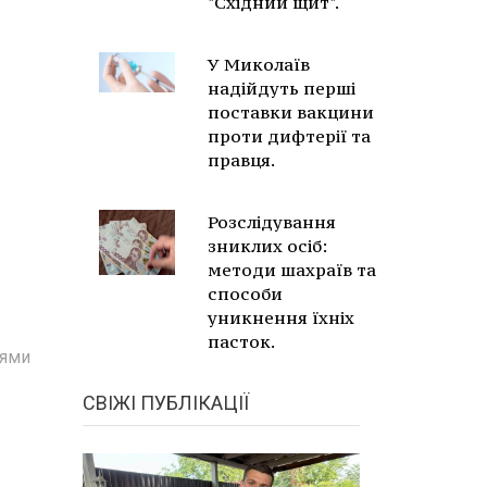
"Східний щит".
У Миколаїв
надійдуть перші
поставки вакцини
проти дифтерії та
правця.
Розслідування
зниклих осіб:
методи шахраїв та
способи
уникнення їхніх
пасток.
іями
СВІЖІ ПУБЛІКАЦІЇ