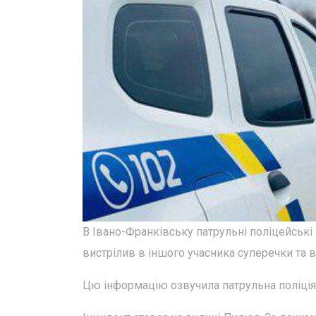
В Івано-Франківську патрульні поліцейські
вистрілив в іншого учасника суперечки та вт
Цю інформацію озвучила патрульна поліція