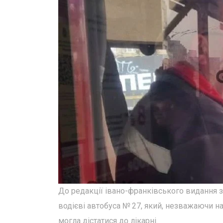
До редакції івано-франківського видання 
водієві автобуса № 27, який, незважаючи на
могла дістатися до лікарні.