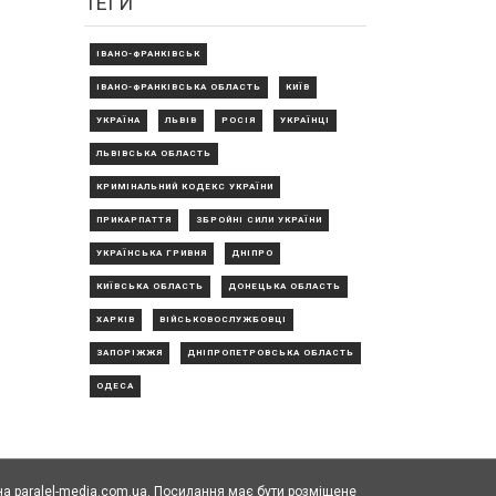
ТЕГИ
ІВАНО-ФРАНКІВСЬК
ІВАНО-ФРАНКІВСЬКА ОБЛАСТЬ
КИЇВ
УКРАЇНА
ЛЬВІВ
РОСІЯ
УКРАЇНЦІ
ЛЬВІВСЬКА ОБЛАСТЬ
КРИМІНАЛЬНИЙ КОДЕКС УКРАЇНИ
ПРИКАРПАТТЯ
ЗБРОЙНІ СИЛИ УКРАЇНИ
УКРАЇНСЬКА ГРИВНЯ
ДНІПРО
КИЇВСЬКА ОБЛАСТЬ
ДОНЕЦЬКА ОБЛАСТЬ
ХАРКІВ
ВІЙСЬКОВОСЛУЖБОВЦІ
ЗАПОРІЖЖЯ
ДНІПРОПЕТРОВСЬКА ОБЛАСТЬ
ОДЕСА
а paralel-media.com.ua. Посилання має бути розміщене