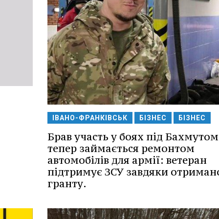
ІВАНО-ФРАНКІВСЬК
БІЗНЕС
БІЗНЕС
Брав участь у боях під Бахмутом,
тепер займається ремонтом
автомобілів для армії: ветеран
підтримує ЗСУ завдяки отрима
гранту.