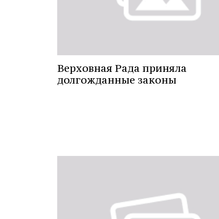
Верховная Рада приняла
долгожданные законы