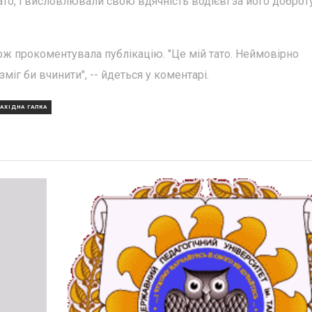
ато, і висловлювали свою вдячність водієві за його доброту
кож прокоментувала публікацію. "Це мій тато. Неймовірно
іг би вчинити", -- йдеться у коментарі.
АХІДНА ГАЛКА