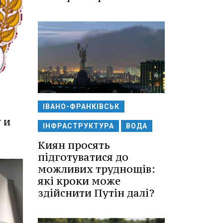
ІВАНО-ФРАНКІВСЬК
 и
ІНФРАСТРУКТУРА
ВОДА
Киян просять
підготуватися до
можливих труднощів:
які кроки може
здійснити Путін далі?