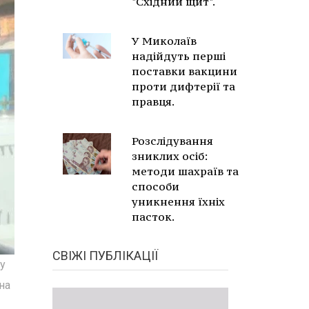
"Східний щит".
У Миколаїв
надійдуть перші
поставки вакцини
проти дифтерії та
правця.
Розслідування
зниклих осіб:
методи шахраїв та
способи
уникнення їхніх
пасток.
СВІЖІ ПУБЛІКАЦІЇ
у
на