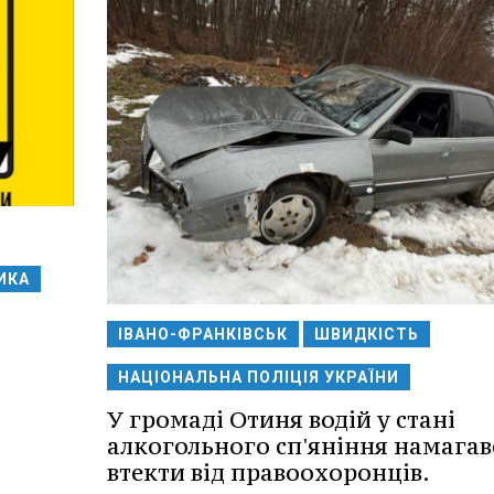
ИКА
:
ІВАНО-ФРАНКІВСЬК
ШВИДКІСТЬ
НАЦІОНАЛЬНА ПОЛІЦІЯ УКРАЇНИ
У громаді Отиня водій у стані
алкогольного сп'яніння намагав
втекти від правоохоронців.