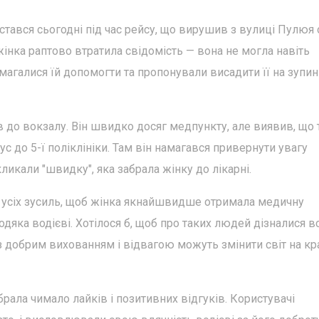
стався сьогодні під час рейсу, що вирушив з вулиці Пулюя 
 жінка раптово втратила свідомість — вона не могла навіть
агалися їй допомогти та пропонували висадити її на зупин
в до вокзалу. Він швидко досяг медпункту, але виявив, що 
ус до 5-ї поліклініки. Там він намагався привернути увагу
ликали "швидку", яка забрала жінку до лікарні.
 усіх зусиль, щоб жінка якнайшвидше отримала медичну
одяка водієві. Хотілося б, щоб про таких людей дізналися вс
 з добрим вихованням і відвагою можуть змінити світ на кра
брала чимало лайків і позитивних відгуків. Користувачі