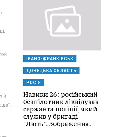
о
ці,
той
ІВАНО-ФРАНКІВСЬК
ДОНЕЦЬКА ОБЛАСТЬ
РОСІЯ
Навики 26: російський
і й
безпілотник ліквідував
ще", -
сержанта поліції, який
служив у бригаді
"Лють". Зображення.