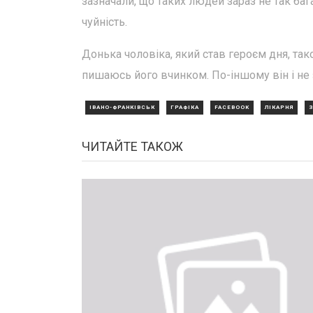
зазначали, що таких людей зараз не так баг
чуйність.
Донька чоловіка, який став героєм дня, та
пишаюсь його вчинком. По-іншому він і не зм
ІВАНО-ФРАНКІВСЬК
ГРАФІКА
FACEBOOK
ЛІКАРНЯ
З
ЧИТАЙТЕ ТАКОЖ