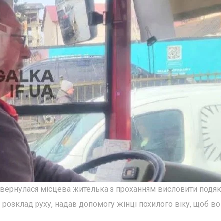
звернулася місцева жителька з проханням висловити подяк
 розклад руху, надав допомогу жінці похилого віку, щоб во