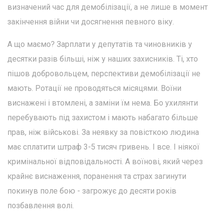
визначений час для демобілізації, а не лише в момент
закінчення війни чи досягнення певного віку.
А що маємо? Зарплати у депутатів та чиновників у
десятки разів більші, ніж у наших захисників. Ті, хто
пішов добровольцем, перспективи демобілізації не
мають. Ротації не проводяться місяцями. Воїни
виснажені і втомлені, а заміни їм нема. Бо ухилянти
перебувають під захистом і мають набагато більше
прав, ніж військові. За неявку за повісткою людина
має сплатити штраф 3-5 тисяч гривень. І все. І ніякої
кримінальної відповідальності. А воїнові, який через
крайнє виснаження, поранення та страх загинути
покинув поле бою - загрожує до десяти років
позбавлення волі.