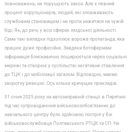
повноважень, не порушують закон. Але є певний
процент корупціонерів, людей, які зловживають
службовим становищем і не проти нажитися на чужій
біді. Як, до речі, у всіх сферах людської діяльності.
Саме такі випадки підхоплює ворожа пропаганда, яка
працює дуже професійно. Завдяки ботофермам
інформація блискавично поширюється через соціальні
мережі та створює у суспільстві негативне ставлення
до ТЦК і до мобілізації загалом. Відповідно, маємо
зворотну реакцію. Ось кілька кричущих прикладів.
31 січня 2025 року на автозаправній станції в Пирятині
під час супроводження військовозобов'язаних до
навчального центру було здійснено постріл у бік
військовослужбовця Полтавського РТЦК та СП. На