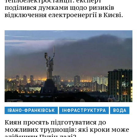
теплоелектростанції: експерт
поділився думками щодо ризиків
відключення електроенергії в Києві.
ІВАНО-ФРАНКІВСЬК
ІНФРАСТРУКТУРА
ВОДА
Киян просять підготуватися до
можливих труднощів: які кроки може
здійснити Путін далі?