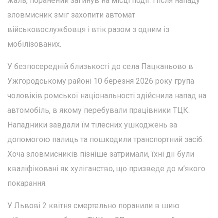
жаль, поранений загинув на місці події. Після нападу
зловмисник зміг захопити автомат
військовослужбовця і втік разом з одним із
мобілізованих.
У безпосередній близькості до села Пацканьово в
Ужгородському районі 10 березня 2026 року група
чоловіків ромської національності здійснила напад на
автомобіль, в якому перебували працівники ТЦК.
Нападники завдали їм тілесних ушкоджень за
допомогою палиць та пошкодили транспортний засіб.
Хоча зловмисників пізніше затримали, їхні дії були
кваліфіковані як хуліганство, що призведе до м’якого
покарання.
У Львові 2 квітня смертельно поранили в шию