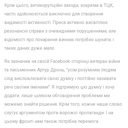
Крім цього, антикорупційні заходи, зокрема в ТЦК,
часто здійснюються виключно для створення
видимості активності. Преса активно висвітлює
резонансні справи з очевидними порушеннями, але
відомості про покарання винних потрібно шукати, і
таких даних дуже мало.
Як зазначив на своїй Facebook-сторінці ветеран війни
та письменник Артур Дронь, "усім розумним людям
слід висловлювати свою думку і постійно називати
речі своїми іменами". Я підтримую цю думку і хочу
додати: лише шляхом обговорення проблеми ми
можемо знайти рішення. Крім того, кожне наше слово
слугує аргументом проти ворожої пропаганди. І на
цьому фронті нам також потрібна перемога.