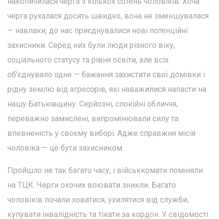
накопичилася черга з кількох сотень чоловіків. Хоча
черга рухалася досить швидко, вона не зменшувалася
— навпаки, до нас приєднувалися нові потенційні
захисники. Серед них були люди різного віку,
соціального статусу та рівня освіти, але всіх
об'єднувало одне — бажання захистити свої домівки і
рідну землю від агресорів, які наважилися напасти на
нашу Батьківщину. Серйозні, спокійні обличчя,
переважно замислені, випромінювали силу та
впевненість у своєму виборі. Адже справжня місія
чоловіка — це бути захисником.
Пройшло не так багато часу, і військкомати поміняли
на ТЦК. Черги охочих воювати зникли. Багато
чоловіків почали ховатися, ухилятися від служби,
купувати інвалідність та тікати за кордон. У свідомості