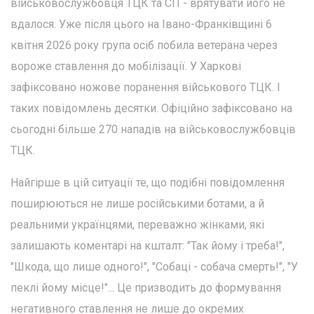
військовослужбовця ТЦК та СП - врятувати його не
вдалося. Уже після цього на Івано-Франківщині 6
квітня 2026 року група осіб побила ветерана через
вороже ставлення до мобілізації. У Харкові
зафіксовано ножове поранення військового ТЦК. І
таких повідомлень десятки. Офіційно зафіксовано на
сьогодні більше 270 нападів на військовослужбовців
ТЦК.
Найгірше в цій ситуації те, що подібні повідомлення
поширюються не лише російськими ботами, а й
реальними українцями, переважно жінками, які
залишають коментарі на кшталт: "Так йому і треба!",
"Шкода, що лише одного!", "Собаці - собача смерть!", "У
пеклі йому місце!"... Це призводить до формування
негативного ставлення не лише до окремих