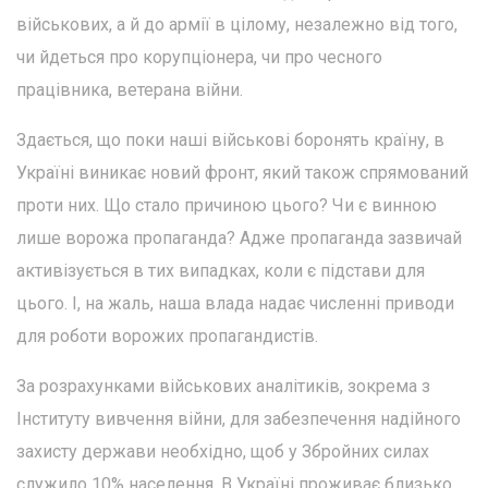
військових, а й до армії в цілому, незалежно від того,
чи йдеться про корупціонера, чи про чесного
працівника, ветерана війни.
Здається, що поки наші військові боронять країну, в
Україні виникає новий фронт, який також спрямований
проти них. Що стало причиною цього? Чи є винною
лише ворожа пропаганда? Адже пропаганда зазвичай
активізується в тих випадках, коли є підстави для
цього. І, на жаль, наша влада надає численні приводи
для роботи ворожих пропагандистів.
За розрахунками військових аналітиків, зокрема з
Інституту вивчення війни, для забезпечення надійного
захисту держави необхідно, щоб у Збройних силах
служило 10% населення. В Україні проживає близько