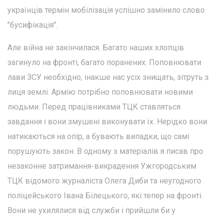
українців термін мобілізація успішно замінило слово
"бусифікація".
Але війна не закінчилася. Багато наших хлопців
загинуло на фронті, багато поранених. Поповнювати
лави ЗСУ необхідно, інакше нас усіх знищать, зітруть з
лиця землі. Армію потрібно поповнювати новими
людьми. Перед працівниками ТЦК ставляться
завдання і вони змушені виконувати їх. Нерідко вони
натикаються на опір, а бувають випадки, що самі
порушують закон. В одному з матеріалів я писав про
незаконне затримання-викрадення Ужгородським
ТЦК відомого журналіста Олега Диби та неугодного
поліцейського Івана Білецького, які тепер на фронті.
Вони не ухилялися від служби і прийшли би у