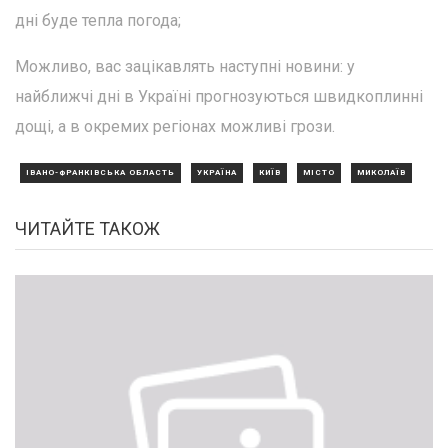
дні буде тепла погода;
Можливо, вас зацікавлять наступні новини: у
найближчі дні в Україні прогнозуються швидкоплинні
дощі, а в окремих регіонах можливі грози.
ІВАНО-ФРАНКІВСЬКА ОБЛАСТЬ
УКРАЇНА
КИЇВ
МІСТО
МИКОЛАЇВ
ЧИТАЙТЕ ТАКОЖ