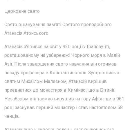
Церковне свято
Свято вшанування пам'яті Святого преподобного
Атанасія Атонського
Атанасій з'явився на світ у 920 році в Трапезунті,
розташованому на узбережжі Чорного моря в Малій
Азії. Після завершення свого навчання він отримав
посаду професора в Константинополі. Зустрівшись зі
святим Михаїлом Малеєном, Атанасій вирішив
приєднатися до монастиря в Кимінасі, що в Бітинії.
Незабаром він таємно вирушив на гору Афон, де в 961
році заснував перший монастир і став настоятелем 58
ченців.
Атанасій жив у суворій ізоляції, відрізняючись від