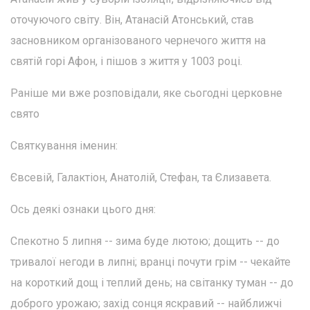
оточуючого світу. Він, Атанасій Атонський, став
засновником організованого чернечого життя на
святій горі Афон, і пішов з життя у 1003 році.
Раніше ми вже розповідали, яке сьогодні церковне
свято
Святкування іменин:
Євсевій, Галактіон, Анатолій, Стефан, та Єлизавета.
Ось деякі ознаки цього дня:
Спекотно 5 липня -- зима буде лютою; дощить -- до
тривалої негоди в липні; вранці почути грім -- чекайте
на короткий дощ і теплий день; на світанку туман -- до
доброго урожаю; захід сонця яскравий -- найближчі