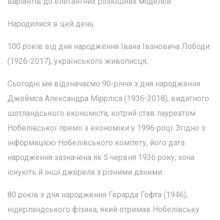
варіантів до елегантних розкішних моделей.
Народилися в цей день:
100 років від дня народження Івана Івановича Лободи
(1926-2017), українського живописця;
Сьогодні ми відзначаємо 90-річчя з дня народження
Джеймса Александра Міррліса (1936-2018), видатного
шотландського економіста, котрий став лауреатом
Нобелівської премії з економіки у 1996 році. Згідно з
інформацією Нобелівського комітету, його дата
народження зазначена як 5 червня 1936 року, хоча
існують й інші джерела з різними даними.
80 років з дня народження Герарда Гофта (1946),
нідерландського фізика, який отримав Нобелівську