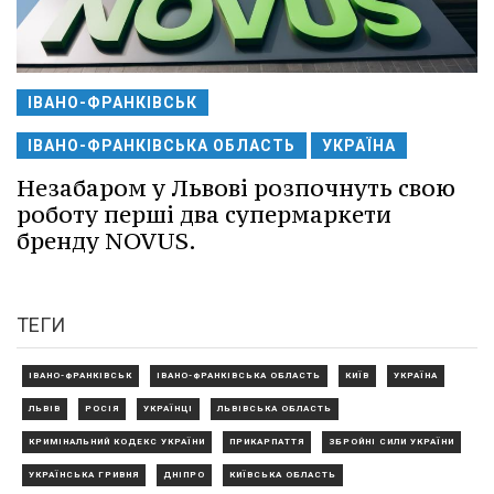
ІВАНО-ФРАНКІВСЬК
ІВАНО-ФРАНКІВСЬКА ОБЛАСТЬ
УКРАЇНА
Незабаром у Львові розпочнуть свою
роботу перші два супермаркети
бренду NOVUS.
ТЕГИ
ІВАНО-ФРАНКІВСЬК
ІВАНО-ФРАНКІВСЬКА ОБЛАСТЬ
КИЇВ
УКРАЇНА
ЛЬВІВ
РОСІЯ
УКРАЇНЦІ
ЛЬВІВСЬКА ОБЛАСТЬ
КРИМІНАЛЬНИЙ КОДЕКС УКРАЇНИ
ПРИКАРПАТТЯ
ЗБРОЙНІ СИЛИ УКРАЇНИ
УКРАЇНСЬКА ГРИВНЯ
ДНІПРО
КИЇВСЬКА ОБЛАСТЬ