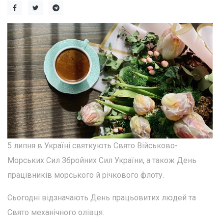
5 липня в Україні святкують Свято Військово-
Морських Сил Збройних Сил України, а також День
працівників морського й річкового флоту.
Сьогодні відзначають День працьовитих людей та
Свято механічного олівця.